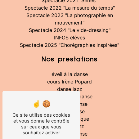
Spectacle 2021 "Séries"
Spectacle 2022 "La mesure du temps"
Spectacle 2023 "La photographie en
mouvement"
Spectacle 2024 "Le vide-dressing"
INFOS élèves
Spectacle 2025 "Chorégraphies inspirées"
Nos prestations
éveil à la danse
cours Irène Popard
danse jazz
initiation à la danse
école de danse
centre danse
Ce site utilise des cookies
danse rythmique
et vous donne le contrôle
modern jazz
sur ceux que vous
souhaitez activer
cours de danse