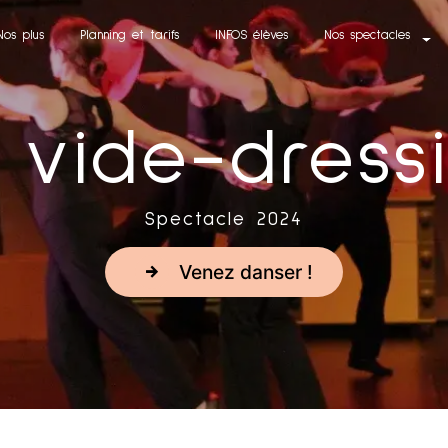
Nos plus
Planning et tarifs
INFOS élèves
Nos spectacles
 vide-dress
Spectacle 2024
Venez danser !