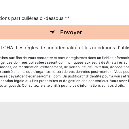
tions particulières ci-dessous **
Envoyer
APTCHA. Les
règles de confidentialité
et les
conditions d'util
s aux fins de vous contacter et sont enregistrées dans un fichier informatis
sage. Les données collectées seront communiquées aux seuls destinataires s
cès, de rectification, d’effacement, de portabilité, de limitation, d’oppositi
de contrôle, ainsi que d’organiser le sort de vos données post-mortem. Vous po
dresse ceyratcentredanse@gmail.com. Un justificatif d'identité pourra vous 
ription légale aux fins probatoires et de gestion des contentieux. Vous avez le 
octel.gouv.fr
. Consultez le site cnil.fr pour plus d’informations sur vos droits.