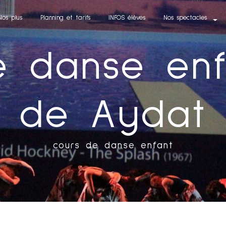
Nos plus
Planning et tarifs
INFOS élèves
Nos spectacles
e danse enf
de Aydat
cours de danse enfant